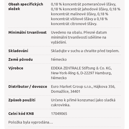
Obsah specifických
0,18 % koncentrát pomerančové šťávy,
složek
0,18 % koncentrát jahodové šťávy, 0,18 %
koncentrát malinové šťávy, 0,18 %
koncentrát višňové šťávy a 0,18 %
koncentrát citronové šťávy.
Minimální trvanlivost
Uvedeno na obalu. Přesné datum
minimální trvanlivosti sdělíme na
vyžádání.
Skladování
Skladujte v suchu a chraňte před teplem.
Země původu
Německo
Výrobce
EDEKA ZENTRALE Stiftung & Co. KG,
New-York-Ring 6, D-22297 Hamburg,
Německo
Distributor / dovozce
Euro Market Group s.r.o., Hájkova 356,
Domažlice, 34401
Způsob použití
Určeno k přímé konzumaci jako sladká
cukrovinka.
Celní kód KN8
17049065
Položka byla vyprodána…