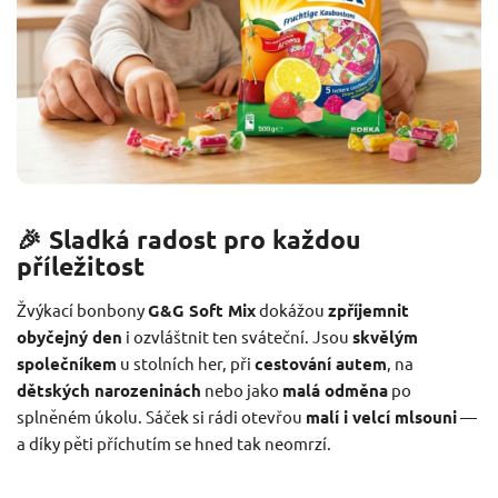
🎉 Sladká radost pro každou
příležitost
Žvýkací bonbony
G&G Soft Mix
dokážou
zpříjemnit
obyčejný den
i ozvláštnit ten sváteční. Jsou
skvělým
společníkem
u stolních her, při
cestování autem
, na
dětských narozeninách
nebo jako
malá odměna
po
splněném úkolu. Sáček si rádi otevřou
malí i velcí mlsouni
—
a díky pěti příchutím se hned tak neomrzí.