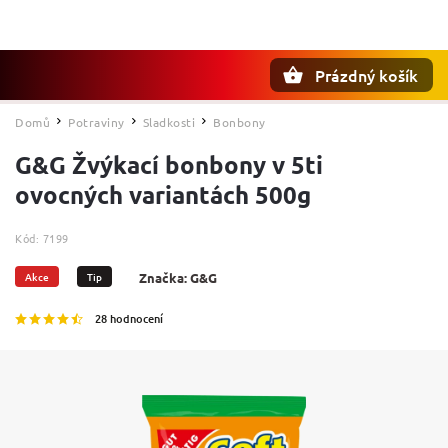
Prázdný košík
Hledat
Domů
Potraviny
Sladkosti
Bonbony
/
/
/
G&G Žvýkací bonbony v 5ti
ovocných variantách 500g
Kód:
7199
Akce
Tip
Značka:
G&G
28 hodnocení