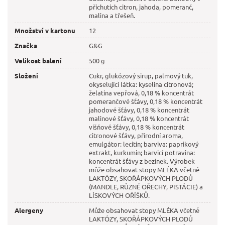
příchutích citron, jahoda, pomeranč,
malina a třešeň.
Množství v kartonu
12
Značka
G&G
Velikost balení
500 g
Složení
Cukr, glukózový sirup, palmový tuk,
okyselující látka: kyselina citronová;
želatina vepřová, 0,18 % koncentrát
pomerančové šťávy, 0,18 % koncentrát
jahodové šťávy, 0,18 % koncentrát
malinové šťávy, 0,18 % koncentrát
višňové šťávy, 0,18 % koncentrát
citronové šťávy, přírodní aroma,
emulgátor: lecitin; barviva: paprikový
extrakt, kurkumin; barvicí potravina:
koncentrát šťávy z bezinek. Výrobek
může obsahovat stopy MLÉKA včetně
LAKTÓZY, SKOŘÁPKOVÝCH PLODŮ
(MANDLE, RŮZNÉ OŘECHY, PISTÁCIE) a
LÍSKOVÝCH OŘÍŠKŮ.
Alergeny
Může obsahovat stopy MLÉKA včetně
LAKTÓZY, SKOŘÁPKOVÝCH PLODŮ