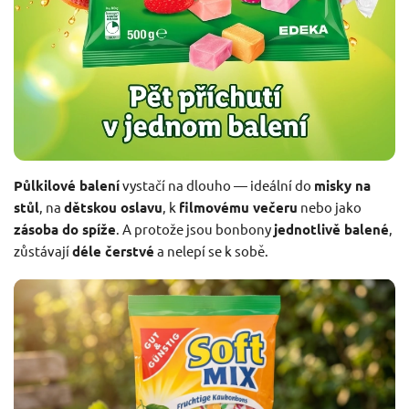
Půlkilové balení
vystačí na dlouho — ideální do
misky na
stůl
, na
dětskou oslavu
, k
filmovému večeru
nebo jako
zásoba do spíže
. A protože jsou bonbony
jednotlivě balené
,
zůstávají
déle čerstvé
a nelepí se k sobě.