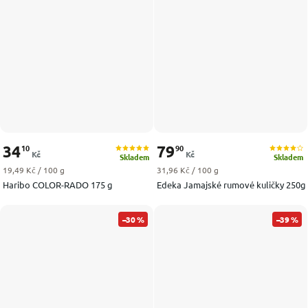
34
79
10
90
Kč
Kč
Skladem
Skladem
Měrná cena:
Měrná cena:
19,49 Kč / 100 g
31,96 Kč / 100 g
Haribo COLOR-RADO 175 g
Edeka Jamajské rumové kuličky 250g
–30 %
–39 %