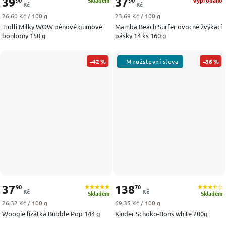
39
37
Skladem
Vyprodáno
Kč
Kč
Měrná cena:
Měrná cena:
26,60 Kč / 100 g
23,69 Kč / 100 g
Trolli Milky WOW pěnové gumové
Mamba Beach Surfer ovocné žvýkací
bonbony 150 g
pásky 14 ks 160 g
–42 %
–36 %
37
138
90
70
Kč
Kč
Skladem
Skladem
Měrná cena:
Měrná cena:
26,32 Kč / 100 g
69,35 Kč / 100 g
Woogie lízátka Bubble Pop 144 g
Kinder Schoko-Bons white 200g