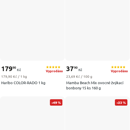
179
37
90
90
Kč
Kč
Vyprodáno
Vyprodáno
Měrná cena:
Měrná cena:
179,90 Kč / 1 kg
23,69 Kč / 100 g
Haribo COLOR-RADO 1 kg
Mamba Beach Mix ovocné žvýkací
bonbony 15 ks 160 g
–49 %
–33 %