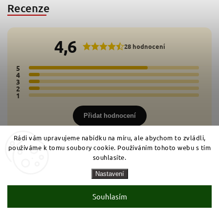
Recenze
4,6
28 hodnocení
5
22x
4
2x
3
2x
2
2x
1
0x
Přidat hodnocení
Rádi vám upravujeme nabídku na míru, ale abychom to zvládli,
používáme k tomu soubory cookie. Používáním tohoto webu s tím
souhlasíte.
Nastavení
10.3.2024
Souhlasím
Radek
chutné