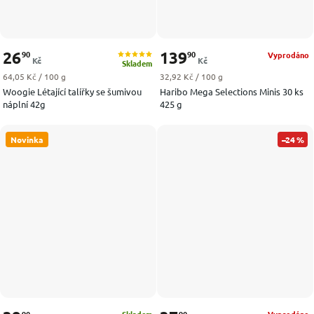
26
139
90
90
Vyprodáno
Kč
Kč
Skladem
Měrná cena:
Měrná cena:
64,05 Kč / 100 g
32,92 Kč / 100 g
Woogie Létající talířky se šumivou
Haribo Mega Selections Minis 30 ks
náplní 42g
425 g
Novinka
–24 %
90
90