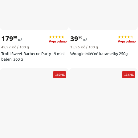
179
39
90
90
Kč
Kč
Vyprodáno
Vyprodáno
Měrná cena:
Měrná cena:
49,97 Kč / 100 g
15,96 Kč / 100 g
Trolli Sweet Barbecue Party 19 mini
Woogie Mléčné karamelky 250g
balení 360 g
–40 %
–24 %