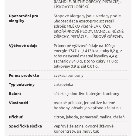
(MANDLE, RŮZNÉ OŘECHY, PISTÁCIE) a
LÍSKOVÝCH OŘÍŠKŮ.
Upozornění pro
Stopové alergeny jsou uvedeny podle
alergiky
Shoptet dat a exact-product retail
zdrojů: MLÉKO včetně LAKTÓZY,
SKOŘÁPKOVÉ PLODY, MANDLE, RŮZNÉ
OŘECHY, PISTÁCIE a LÍSKOVÉ OŘECHY.
Výživové údaje
Průměrné výživové údaje na 100 g:
energie 1747 kJ / 413 kcal; tuky 8,2 g, z
toho nasycené mastné kyseliny 4,4 g;
sacharidy 84,0 g, z toho cukry 71,0 g;
bílkoviny 0,9 g; sůl 0,01 g.
Forma produktu
žvýkací bonbony
Typ potraviny
cukrovinka
Balení
sáček s jednotlivě balenými bonbony
Vlastnosti
ovocné příchutě, jednotlivě balené
bonbony, obsahuje vepřovou želatinu
Příchuť
citron, jahoda, pomeranč, malina, třešeň
Specifická složka
vepřová želatina, ovocné šťávové
koncentráty, palmový tuk