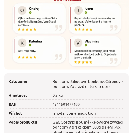
Kategorie
Bonbony
,
Jahodové bonbony
,
Citronové
bonbony
,
Zobrazit další kategorie
Hmotnost
0.5 kg
EAN
4311501477199
Příchuť
jahoda
,
pomeranč
,
citron
Popis produktu
G&G Softmix jsou měkké ovocné žvýkací
bonbony v praktickém 500g balení. Mix
obsahuje jednotlivě balené bonbony v