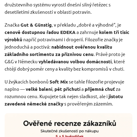
družstevního systému vyrostl dnešní silný řetězec s
desetiletími zkušeností v oblasti potravin.
Značka
Gut & Günstig
, v překladu „dobré a výhodné“, je
cenově dostupnou řadou EDEKA
a zahrnuje
kolem tří tisíc
výrobků
napříč potravinami i drogerií. Filozofie značky je
jednoduchá a poctivá:
nabídnout ověřenou kvalitu
základního sortimentu za příznivou cenu
. Právě proto je
G&G v Německu
vyhledávanou volbou domácností
, které
chtějí dobrý poměr ceny a kvality bez kompromisů v chuti.
U žvýkacích bonbonů
Soft Mix
se tahle filozofie projevuje
naplno —
velké balení
,
pět příchutí
a
příjemná chuť
za
rozumnou cenu. Kupujete tak nejen sladkost, ale i
jistotu
zavedené německé značky
s prověřeným zázemím.