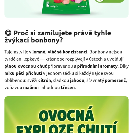
😋 Proč si zamilujete právě tyhle
žvýkací bonbony?
Tajemství je v
jemné, vláčné konzistenci
. Bonbony nejsou
tvrdé ani lepkavé — krásně se rozplývají v ústech a uvolňují
plnou ovocnou chuť
připravenou
s přírodními aromaty
. Díky
mixu pěti příchutí
v jednom sáčku si každý najde svou
oblíbenou: svěží
citrón
, sladkou
jahodu
, šťavnatý
pomeranč
,
voňavou
malinu
i lahodnou
třešeň
.