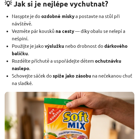
💡 Jak si je nejlépe vychutnat?
Nasypte je do
ozdobné misky
a postavte na stůl při
návštěvě.
Vezměte pár kousků
na cesty
— díky obalu se nelepí a
nešpiní.
Použijte je jako
výslužku
nebo drobnost do
dárkového
balíčku
.
Rozdělte příchutě a uspořádejte dětem
ochutnávku
naslepo
.
Schovejte sáček do
spíže jako zásobu
na nečekanou chuť
na sladké.