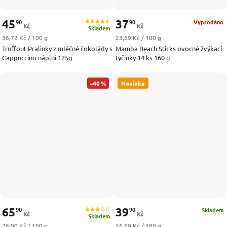
45
37
90
90
Vyprodáno
Kč
Kč
Skladem
Měrná cena:
Měrná cena:
36,72 Kč / 100 g
23,69 Kč / 100 g
Truffout Pralinky z mléčné čokolády s
Mamba Beach Sticks ovocné žvýkací
Cappuccino náplní 125g
tyčinky 14 ks 160 g
–40 %
Novinka
65
39
90
90
Skladem
Kč
Kč
Skladem
Měrná cena:
Měrná cena:
26,90 Kč / 100 g
26,60 Kč / 100 g