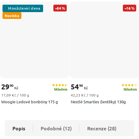
–54 %
–16 %
Novinka
29
54
90
90
Kč
Kč
Skladem
Skladem
Měrná cena:
Měrná cena:
17,09 Kč / 100 g
42,23 Kč / 100 g
Woogie Ledové bonbóny 175 g
Nestlé Smarties (lentilky) 130g
Popis
Podobné (12)
Recenze (28)