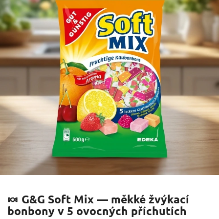
🍬 G&G Soft Mix — měkké žvýkací
bonbony v 5 ovocných příchutích