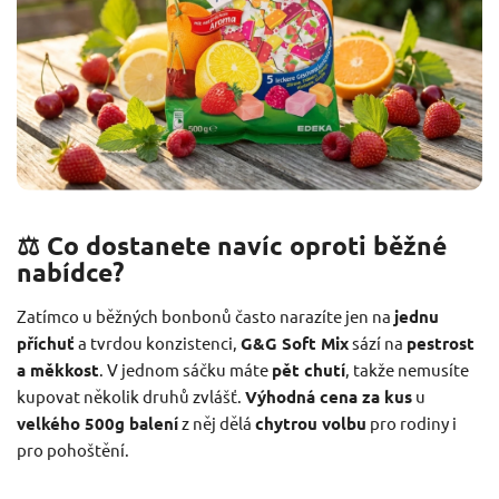
⚖️ Co dostanete navíc oproti běžné
nabídce?
Zatímco u běžných bonbonů často narazíte jen na
jednu
příchuť
a tvrdou konzistenci,
G&G Soft Mix
sází na
pestrost
a měkkost
. V jednom sáčku máte
pět chutí
, takže nemusíte
kupovat několik druhů zvlášť.
Výhodná cena za kus
u
velkého 500g balení
z něj dělá
chytrou volbu
pro rodiny i
pro pohoštění.