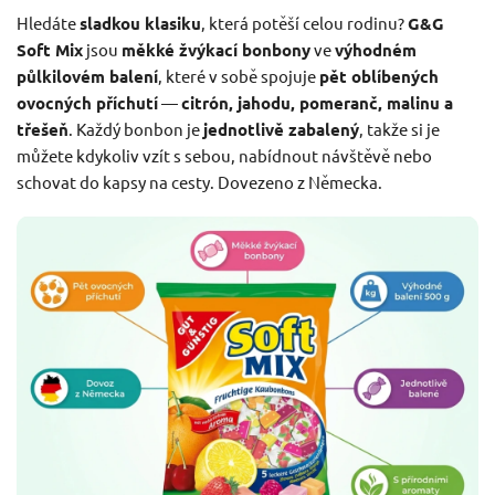
Hledáte
sladkou klasiku
, která potěší celou rodinu?
G&G
Soft Mix
jsou
měkké žvýkací bonbony
ve
výhodném
půlkilovém balení
, které v sobě spojuje
pět oblíbených
ovocných příchutí
—
citrón, jahodu, pomeranč, malinu a
třešeň
. Každý bonbon je
jednotlivě zabalený
, takže si je
můžete kdykoliv vzít s sebou, nabídnout návštěvě nebo
schovat do kapsy na cesty. Dovezeno z Německa.