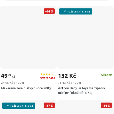
–24 %
49
132 Kč
90
Skladem
Kč
Vyprodáno
Měrná cena:
Měrná cena:
24,95 Kč / 100 g
75,43 Kč / 100 g
Makarena želé plátky ovoce 200g
Anthon Berg Baileys marcipán v
mléčné čokoládě 175 g
–37 %
–34 %