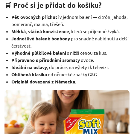
🛒 Proč si je přidat do košíku?
Pět ovocných příchutí
v jednom balení — citrón, jahoda,
pomeranč, malina, třešeň.
Měkká, vláčná konzistence
, která se příjemně žvýká.
Jednotlivě balené bonbony
pro snadné nabídnutí a delší
čerstvost.
Výhodné půlkilové balení
s nižší cenou za kus.
Připraveno s přírodními aromaty
ovoce.
Ideální na oslavy
, do práce, na výlety i k televizi.
Oblíbená klasika
od německé značky G&G.
Originál dovezený z Německa
.