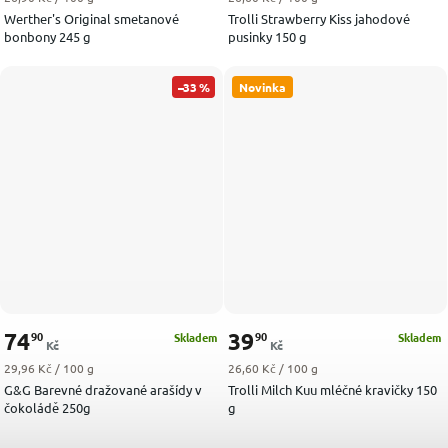
Werther's Original smetanové
Trolli Strawberry Kiss jahodové
bonbony 245 g
pusinky 150 g
–33 %
Novinka
74
39
90
90
Skladem
Skladem
Kč
Kč
Měrná cena:
Měrná cena:
29,96 Kč / 100 g
26,60 Kč / 100 g
G&G Barevné dražované arašídy v
Trolli Milch Kuu mléčné kravičky 150
čokoládě 250g
g