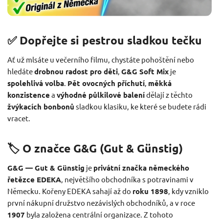
✅ Dopřejte si pestrou sladkou tečku
Ať už mlsáte u večerního filmu, chystáte pohoštění nebo
hledáte
drobnou radost pro děti
,
G&G Soft Mix
je
spolehlivá volba
.
Pět ovocných příchutí
,
měkká
konzistence
a
výhodné půlkilové balení
dělají z těchto
žvýkacích bonbonů
sladkou klasiku, ke které se budete rádi
vracet.
🏷️ O značce G&G (Gut & Günstig)
G&G — Gut & Günstig
je
privátní značka německého
řetězce EDEKA
, největšího obchodníka s potravinami v
Německu. Kořeny EDEKA sahají až do
roku 1898
, kdy vzniklo
první nákupní družstvo nezávislých obchodníků, a v roce
1907
byla založena centrální organizace. Z tohoto