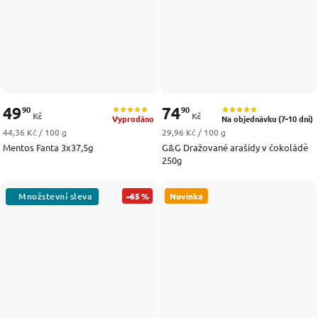
49
74
90
90
Kč
Kč
Vyprodáno
Na objednávku (7-10 dní)
Měrná cena:
Měrná cena:
44,36 Kč / 100 g
29,96 Kč / 100 g
Mentos Fanta 3x37,5g
G&G Dražované arašídy v čokoládě
250g
–65 %
Novinka