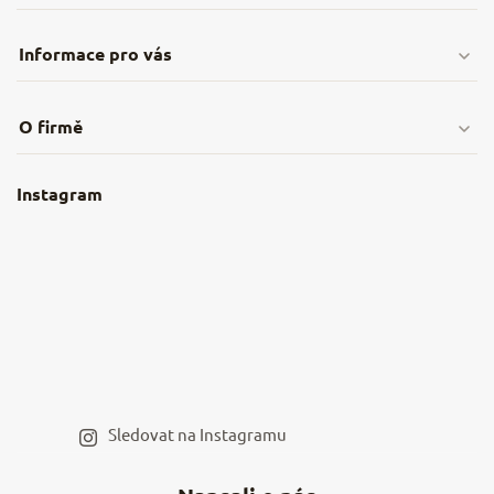
Informace pro vás
Doprava & platby
O firmě
Obchodní podmínky
O nás
Instagram
Nejčastější dotazy
Kamenná prodejna
Reklamace a vrácení
Kariéra v NěmeckýEshop.cz
Moje objednávka
Velkoobchod
Spolupráce s influencery
Blog a recepty
Staňte se naším výdejním místem
Sledovat na Instagramu
Hodnocení obchodu
Kontakty