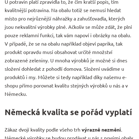
U potravin platí zpravidla to, že čím kratší popis, tím
kvalitnější potravina. Na obalu totiž se nemusí hledat
místo pro nejrůznější náhražky a zahušťovadla, kterých
jsou nekvalitní výrobky plné. Ačkoliv se může zdát, že plní
pouze reklamní funkci, tak vám napoví i obrázky na obalu.
V případě, že se na obalu například objeví paprika, tak
produkt opravdu musí obsahovat určité množství
zobrazené zeleniny. U mnoha výrobků je možné si dnes
složení dohledat z pohodlí domova. Složení uvádíme u
produktů i my. Můžete si tedy například díky našemu e-
shopu přímo porovnat kvalitu stejných výrobků u nás a v
Německu.
Německá kvalita se pořád vyplatí
Zákaz dvojí kvality podle všeho trh
výrazně nezmění
.
Německé výrobky se budou prodávat u nás s novými obaly