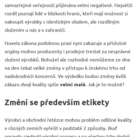
samozřejmě veřejností přijímána velmi negativně. Největší
rozdíl poznají lidé v blízkosti hranic, kteří mají možnost si
nakoupit výrobky s identickým obalem, ale rozdílným
složením u nás a v zahraničí.
Novela zákona podobnou praxi nyní zakazuje a příslušné
orgány mohou producenty i prodejce trestat za nesprávné
složení výrobků. Bohužel ale rozhodně nemůžeme ze dne
na den čekat velké změny v přístupu k českému trhu od
nadnárodních koncernů. Ve výsledku budou změny kvůli
zákazu dvojí kvality spíše
velmi malé
. Jak je to možné?
Změní se především etikety
Výrobci a obchodní řetězce mohou problém odlišné kvality
v různých zemích vyřešit v podstatě 2 způsoby. Buď
opravdu sjednotí výrobní procesy a na všechny trhy dodají