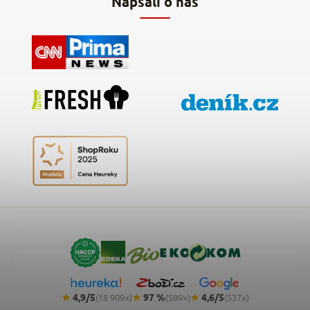
Napsali o nás
★
4,9/5
★
97 %
★
4,6/5
(18 909×)
(589×)
(537×)