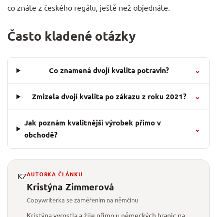
co znáte z českého regálu, ještě než objednáte.
Často kladené otázky
Co znamená dvojí kvalita potravin?
⌄
Zmizela dvojí kvalita po zákazu z roku 2021?
⌄
Jak poznám kvalitnější výrobek přímo v
⌄
obchodě?
AUTORKA ČLÁNKU
KZ
Kristýna Zimmerová
Copywriterka se zaměřením na němčinu
Kristýna vyrostla a žije přímo u německých hranic na