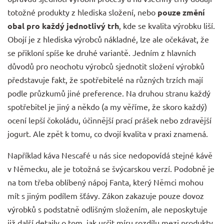
totožné produkty z hlediska složení, nebo
pouze změní
obal pro každý jednotlivý trh
, kde se kvalita výrobku liší.
Obojí je z hlediska výrobců nákladné, lze ale očekávat, že
se přikloní spíše ke druhé variantě. Jedním z hlavních
důvodů pro neochotu výrobců sjednotit složení výrobků
představuje fakt, že spotřebitelé na různých trzích mají
podle průzkumů jiné preference. Na druhou stranu každý
spotřebitel je jiný a někdo (a my věříme, že skoro každý)
ocení lepší čokoládu, účinnější prací prášek nebo zdravější
jogurt. Ale zpět k tomu, co dvojí kvalita v praxi znamená.
Například
káva Nescafé
u nás sice nedopovídá stejné kávě
v Německu, ale je totožná se švýcarskou verzí. Podobně je
na tom třeba oblíbený nápoj Fanta, který Němci mohou
mít s jiným podílem šťávy. Zákon zakazuje pouze dovoz
výrobků s podstatně odlišným složením, ale neposkytuje
již další detaily o tom, jak určit míru rozdílu mezi produkty.