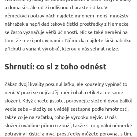
a doma si stále udrží odlišnou charakteristiku. V
německých potravinách najdete mnohem menší množství
náhražek a například takové
čistící prostředky z Německa
se často vyznačuje větší účinností. Nic se také nemění na
tom, že mezi
potravinami z Německa
najdete širší nabídku
příchutí a variant výrobků, kterou u nás sehnat nelze.
Shrnutí: co si z toho odnést
Zákaz dvojí kvality posunul laťku, ale kouzelný vypínač to
není. V praxi se nejčastěji mění obal a etiketa, ne samé
složení. Když chcete jistotu, porovnejte složení dvou balíků
vedle sebe – složky se uvádějí sestupně podle hmotnosti,
takže co je na začátku, toho je výrobku nejvíc. U nás
složení uvádíme přímo u zboží, takže si originální
německé
potraviny
i
čisticí a mycí prostředky
můžete porovnat s tím,