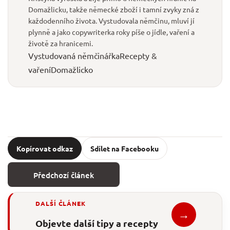
Domažlicku, takže německé zboží i tamní zvyky zná z
každodenního života. Vystudovala němčinu, mluví jí
plynně a jako copywriterka roky píše o jídle, vaření a
životě za hranicemi.
Vystudovaná němčinářka
Recepty &
vaření
Domažlicko
Kopírovat odkaz
Sdílet na Facebooku
Předchozí článek
DALŠÍ ČLÁNEK
→
Objevte další tipy a recepty